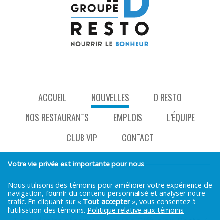
ACCUEIL
NOUVELLES
D RESTO
NOS RESTAURANTS
EMPLOIS
L’ÉQUIPE
CLUB VIP
CONTACT
Votre vie privée est importante pour nous
Nous utilisons des témoins pour améliorer votre expérience de
navigation, fournir du contenu personnalisé et analyser notre
Politique de renseignements
|
Mes préférences
trafic. En cliquant sur «
Tout accepter
», vous consentez à
cookies
l’utilisation des témoins.
Politique relative aux témoins