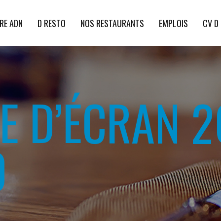
RE ADN
D RESTO
NOS RESTAURANTS
EMPLOIS
CV D
 D’ÉCRAN 20
0