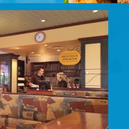
 de
rants Bâton
ACCUEIL
NOUVELLES
D RESTO
NOS RES