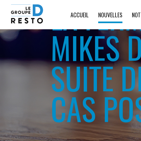
LA FER
ACCUEIL
NOUVELLES
NOT
MIKES D
SUITE D
CAS POS