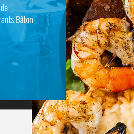
 de
rants Bâton