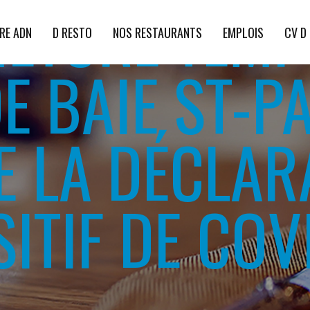
METURE TEMP
RE ADN
D RESTO
NOS RESTAURANTS
EMPLOIS
CV D
E BAIE ST-P
E LA DÉCLAR
ITIF DE COV