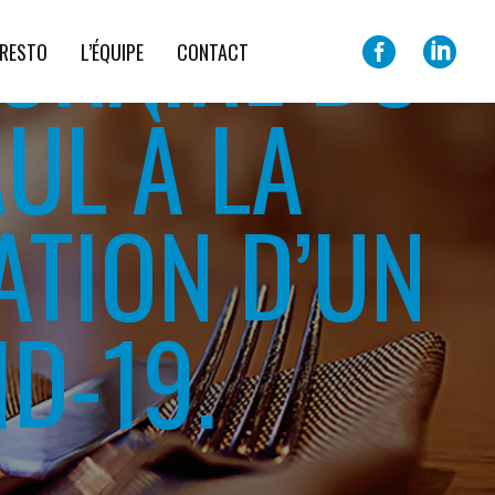
ORAIRE DU
 RESTO
L’ÉQUIPE
CONTACT
AUL À LA
ATION D’UN
ID-19.