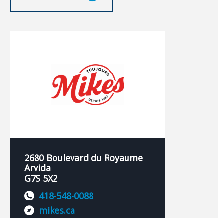
2680 Boulevard du Royaume
Arvida
G7S 5X2
418-548-0088
mikes.ca